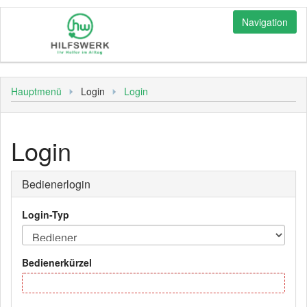
Navigation
Login
Hauptmenü
Login
Login
Bediener
Personal
Login
Sonstiges
Hauptmenü
Bedienerlogin
Login-Typ
Bedienerkürzel