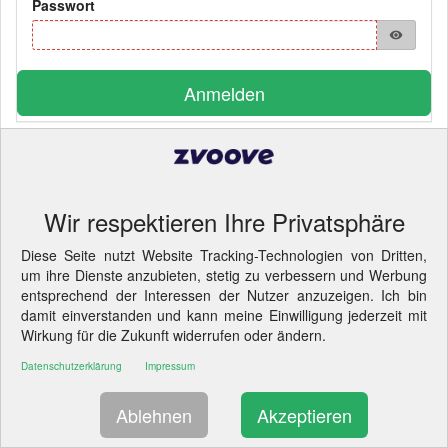
Passwort
visibility
Anmelden
Pflichtfelder
© 2026 LANDWEHR Computer und Software GmbH
- Cookie-
Einstellungen ändern.
Wir respektieren Ihre Privatsphäre
LIZENZINFORMATION
Diese Seite nutzt Website Tracking-Technologien von Dritten,
um ihre Dienste anzubieten, stetig zu verbessern und Werbung
entsprechend der Interessen der Nutzer anzuzeigen. Ich bin
damit einverstanden und kann meine Einwilligung jederzeit mit
Wirkung für die Zukunft widerrufen oder ändern.
Datenschutzerklärung
Impressum
Ablehnen
Akzeptieren